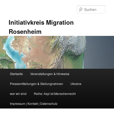
Zum
Zum
primären
sekundären
Such
Inhalt
Inhalt
springen
springen
Initiativkreis Migration
Rosenheim
Hauptmenü
Startseite
Veranstaltungen & Hinweise
Pressemitteilungen & Stellungnahmen
Ukraine
wer wir sind
Reihe: Asyl ist Menschenrecht
Impressum | Kontakt | Datenschutz