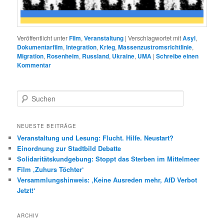
Veröffentlicht unter
Film
,
Veranstaltung
|
Verschlagwortet mit
Asyl
,
Dokumentarfilm
,
Integration
,
Krieg
,
Massenzustromsrichtlinie
,
Migration
,
Rosenheim
,
Russland
,
Ukraine
,
UMA
|
Schreibe einen
Kommentar
S
u
c
h
NEUESTE BEITRÄGE
e
Veranstaltung und Lesung: Flucht. Hilfe. Neustart?
n
Einordnung zur Stadtbild Debatte
Solidaritätskundgebung: Stoppt das Sterben im Mittelmeer
Film ‚Zuhurs Töchter‘
Versammlungshinweis: ‚Keine Ausreden mehr, AfD Verbot
Jetzt!‘
ARCHIV