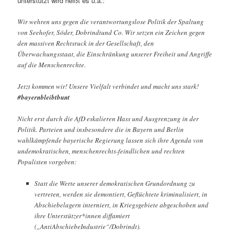
unterstützt wird heißt es u.a.:
Wir wehren uns gegen die verantwortungslose Politik der Spaltung
von Seehofer, Söder, Dobrindtund Co. Wir setzen ein Zeichen gegen
den massiven Rechtsruck in der Gesellschaft, den
Überwachungsstaat, die Einschränkung unserer Freiheit und Angriffe
auf die Menschenrechte.
Jetzt kommen wir! Unsere Vielfalt verbindet und macht uns stark!
#bayernbleibtbunt
Nicht erst durch die AfD eskalieren Hass und Ausgrenzung in der
Politik. Parteien und insbesondere die in Bayern und Berlin
wahlkämpfende bayerische Regierung lassen sich ihre Agenda von
undemokratischen, menschenrechts-feindlichen und rechten
Populisten vorgeben:
Statt die Werte unserer demokratischen Grundordnung zu
vertreten, werden sie demontiert, Geflüchtete kriminalisiert, in
Abschiebelagern interniert, in Kriegsgebiete abgeschoben und
ihre Unterstützer*innen diffamiert
(„AntiAbschiebeIndustrie“/Dobrindt).