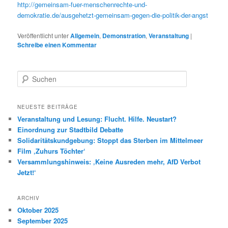
http://gemeinsam-fuer-menschenrechte-und-
demokratie.de/ausgehetzt-gemeinsam-gegen-die-politik-der-angst
Veröffentlicht unter
Allgemein
,
Demonstration
,
Veranstaltung
|
Schreibe einen Kommentar
S
u
c
h
NEUESTE BEITRÄGE
e
Veranstaltung und Lesung: Flucht. Hilfe. Neustart?
n
Einordnung zur Stadtbild Debatte
Solidaritätskundgebung: Stoppt das Sterben im Mittelmeer
Film ‚Zuhurs Töchter‘
Versammlungshinweis: ‚Keine Ausreden mehr, AfD Verbot
Jetzt!‘
ARCHIV
Oktober 2025
September 2025