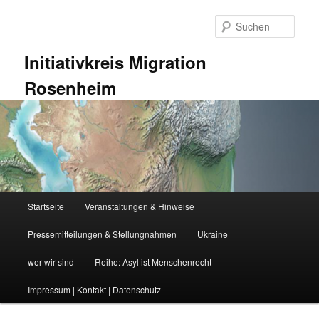
Zum
Zum
primären
sekundären
Such
Inhalt
Inhalt
springen
springen
Initiativkreis Migration
Rosenheim
Hauptmenü
Startseite
Veranstaltungen & Hinweise
Pressemitteilungen & Stellungnahmen
Ukraine
wer wir sind
Reihe: Asyl ist Menschenrecht
Impressum | Kontakt | Datenschutz