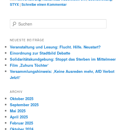
STYX
|
Schreibe einen Kommentar
S
u
c
h
NEUESTE BEITRÄGE
e
Veranstaltung und Lesung: Flucht. Hilfe. Neustart?
n
Einordnung zur Stadtbild Debatte
Solidaritätskundgebung: Stoppt das Sterben im Mittelmeer
Film ‚Zuhurs Töchter‘
Versammlungshinweis: ‚Keine Ausreden mehr, AfD Verbot
Jetzt!‘
ARCHIV
Oktober 2025
September 2025
Mai 2025
April 2025
Februar 2025
Oktober 2024