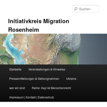
Zum
Zum
primären
sekundären
Such
Inhalt
Inhalt
springen
springen
Initiativkreis Migration
Rosenheim
Hauptmenü
Startseite
Veranstaltungen & Hinweise
Pressemitteilungen & Stellungnahmen
Ukraine
wer wir sind
Reihe: Asyl ist Menschenrecht
Impressum | Kontakt | Datenschutz