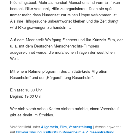
Flüchtlingsboot. Mehr als hundert Menschen sind vom Ertrinken
bedroht. Rike versucht, Hilfe zu organisieren. Doch sie spürt
immer mehr, dass Humanität zur reinen Utopie verkommen ist.
Als ihre Hilfsgesuche unbeantwortet bleiben und die Zeit drängt,
wird Rike gezwungen zu handeln …
Auf dem Meer stellt Wolfgang Fischers und Ika Künzels Film, der
u. a. mit dem Deutschen Menschenrechts-Filmpreis
ausgezeichnet wurde, die moralischen Fragen der westlichen
Welt.
Mit einem Rahmenprogramm des „Initiativkreis Migration
Rosenheim“ und der „Bürgerstiftung Rosenheim“.
Einlass: 18:30 Uhr
Beginn: 19:00 Uhr
Wer sich vorab schon Karten sichern möchte, einen Vorverkauf
gibt es direkt im Strehles.
Veröffentlicht unter
Allgemein
,
Film
,
Veranstaltung
|
Verschlagwortet
mit
Filmvorführung
,
KulturKlub Rosenheim e.V.
,
Seenotrettung
,