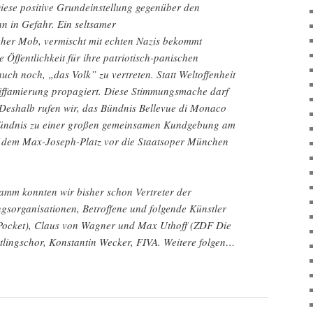
iese positive Grundeinstellung gegenüber den
n in Gefahr. Ein seltsamer
her Mob, vermischt mit echten Nazis bekommt
e Öffentlichkeit für ihre patriotisch-panischen
ch noch, „das Volk” zu vertreten. Statt Weltoffenheit
iffamierung propagiert. Diese Stimmungsmache darf
Deshalb rufen wir, das Bündnis Bellevue di Monaco
 Bündnis zu einer großen gemeinsamen Kundgebung am
f dem Max-Joseph-Platz vor die Staatsoper München
m konnten wir bisher schon Vertreter der
ingsorganisationen, Betroffene und folgende Künstler
(Pocket), Claus von Wagner und Max Uthoff (ZDF Die
htlingschor, Konstantin Wecker, FIVA. Weitere folgen…