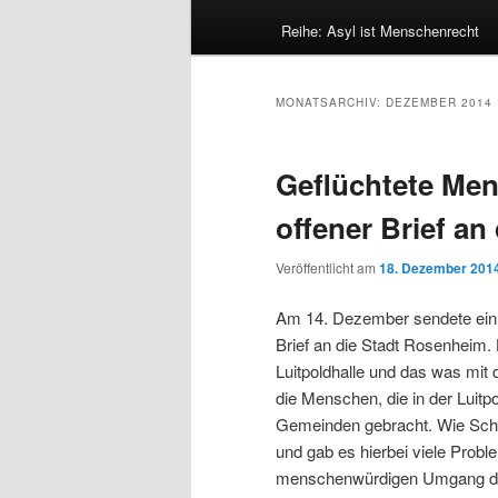
Reihe: Asyl ist Menschenrecht
MONATSARCHIV:
DEZEMBER 2014
Geflüchtete Me
offener Brief an
Veröffentlicht am
18. Dezember 201
Am 14. Dezember sendete ein 
Brief an die Stadt Rosenheim. 
Luitpoldhalle und das was mit
die Menschen, die in der Luitp
Gemeinden gebracht. Wie Schil
und gab es hierbei viele Prob
menschenwürdigen Umgang deu