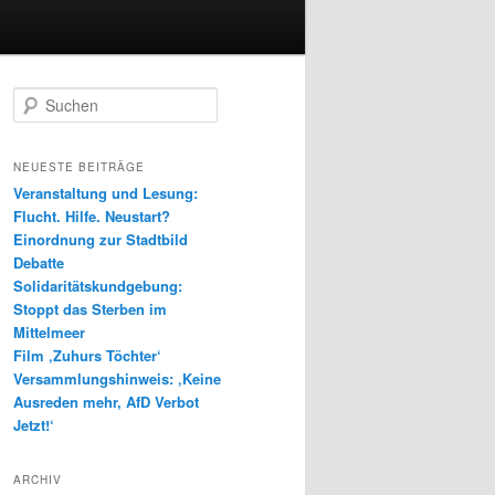
S
u
c
h
NEUESTE BEITRÄGE
e
Veranstaltung und Lesung:
n
Flucht. Hilfe. Neustart?
Einordnung zur Stadtbild
Debatte
Solidaritätskundgebung:
Stoppt das Sterben im
Mittelmeer
Film ‚Zuhurs Töchter‘
Versammlungshinweis: ‚Keine
Ausreden mehr, AfD Verbot
Jetzt!‘
ARCHIV