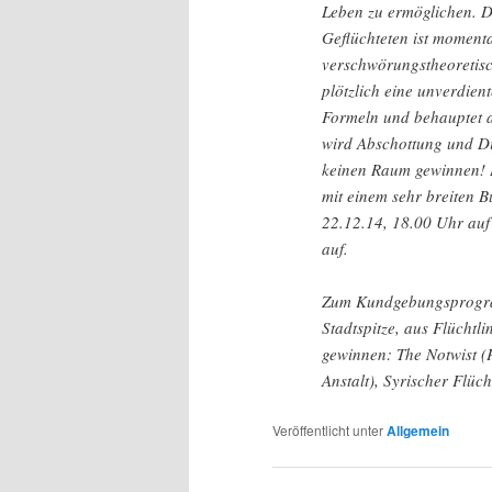
Leben zu ermöglichen. D
Geflüchteten ist momenta
verschwörungstheoretisc
plötzlich eine unverdient
Formeln und behauptet au
wird Abschottung und D
keinen Raum gewinnen! 
mit einem sehr breiten
22.12.14, 18.00 Uhr au
auf.
Zum Kundgebungsprogram
Stadtspitze, aus Flüchtl
gewinnen: The Notwist 
Anstalt), Syrischer Flüc
Veröffentlicht unter
Allgemein