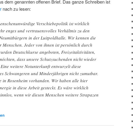
us dem genannten offenen Brief. Das ganze Schreiben ist
r
nach zu lesen:
enschenunwürdige Verschiebepolitik ist wirklich
ehr enges und vertrauensvolles Verhältnis zu den
eumitbürgern in der Luitpoldhalle. Wir kennen die
r Menschen. Jeder von ihnen ist persönlich durch
wurden Deutschkurse angeboten, Freizeitaktivitäten,
möchten, dass unsere Schutzsuchenden nicht wieder
 Eine weitere Notunterkunft entwurzelt diese
 es Schwangeren und Minderjährigen nicht zumutbar.
in Rosenheim vorhanden. Wir haben alle hier
nergie in diese Arbeit gesteckt. Es wäre wirklich
 sinnlos, wenn wir diesen Menschen weitere Strapazen
gen