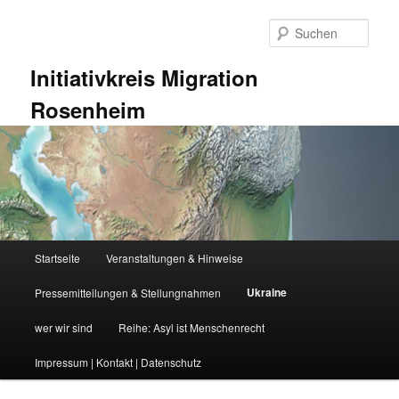
Zum
primären
Such
Inhalt
springen
Initiativkreis Migration
Rosenheim
Hauptmenü
Startseite
Veranstaltungen & Hinweise
Ukraine
Pressemitteilungen & Stellungnahmen
wer wir sind
Reihe: Asyl ist Menschenrecht
Impressum | Kontakt | Datenschutz