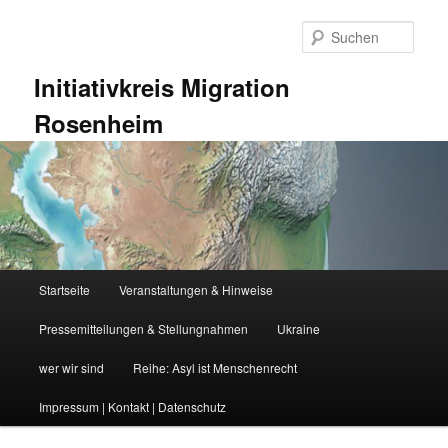
Zum
Zum
primären
sekundären
Such
Inhalt
Inhalt
springen
springen
Initiativkreis Migration
Rosenheim
Hauptmenü
Startseite
Veranstaltungen & Hinweise
Pressemitteilungen & Stellungnahmen
Ukraine
wer wir sind
Reihe: Asyl ist Menschenrecht
Impressum | Kontakt | Datenschutz