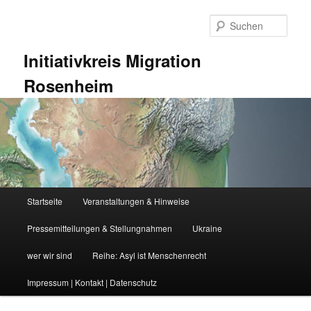
Zum
Zum
primären
sekundären
Such
Inhalt
Inhalt
springen
springen
Initiativkreis Migration
Rosenheim
Hauptmenü
Startseite
Veranstaltungen & Hinweise
Pressemitteilungen & Stellungnahmen
Ukraine
wer wir sind
Reihe: Asyl ist Menschenrecht
Impressum | Kontakt | Datenschutz