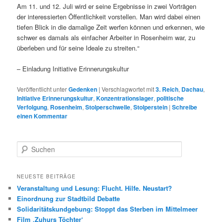
Am 11. und 12. Juli wird er seine Ergebnisse in zwei Vorträgen
der interessierten Öffentlichkeit vorstellen. Man wird dabei einen
tiefen Blick in die damalige Zeit werfen können und erkennen, wie
schwer es damals als einfacher Arbeiter in Rosenheim war, zu
überleben und für seine Ideale zu streiten.“
– Einladung Initiative Erinnerungskultur
Veröffentlicht unter
Gedenken
|
Verschlagwortet mit
3. Reich
,
Dachau
,
Initiative Erinnerungskultur
,
Konzentrationslager
,
politische
Verfolgung
,
Rosenheim
,
Stolperschwelle
,
Stolperstein
|
Schreibe
einen Kommentar
S
u
c
h
NEUESTE BEITRÄGE
e
Veranstaltung und Lesung: Flucht. Hilfe. Neustart?
n
Einordnung zur Stadtbild Debatte
Solidaritätskundgebung: Stoppt das Sterben im Mittelmeer
Film ‚Zuhurs Töchter‘