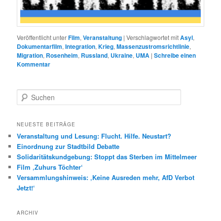
Veröffentlicht unter
Film
,
Veranstaltung
|
Verschlagwortet mit
Asyl
,
Dokumentarfilm
,
Integration
,
Krieg
,
Massenzustromsrichtlinie
,
Migration
,
Rosenheim
,
Russland
,
Ukraine
,
UMA
|
Schreibe einen
Kommentar
S
u
c
h
NEUESTE BEITRÄGE
e
Veranstaltung und Lesung: Flucht. Hilfe. Neustart?
n
Einordnung zur Stadtbild Debatte
Solidaritätskundgebung: Stoppt das Sterben im Mittelmeer
Film ‚Zuhurs Töchter‘
Versammlungshinweis: ‚Keine Ausreden mehr, AfD Verbot
Jetzt!‘
ARCHIV