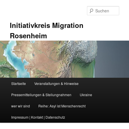
Zum
Zum
primären
sekundären
Such
Inhalt
Inhalt
springen
springen
Initiativkreis Migration
Rosenheim
Hauptmenü
Startseite
Veranstaltungen & Hinweise
Pressemitteilungen & Stellungnahmen
Ukraine
wer wir sind
Reihe: Asyl ist Menschenrecht
Impressum | Kontakt | Datenschutz