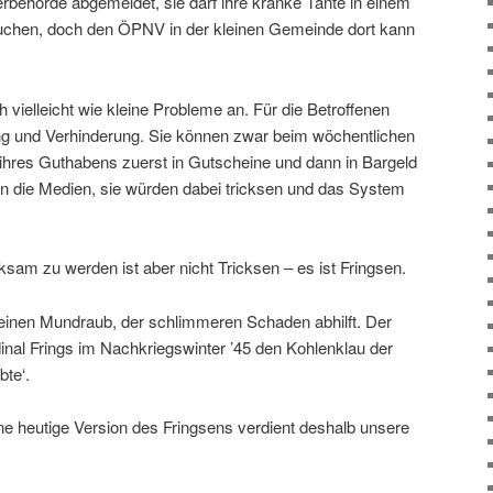
erbehörde abgemeldet, sie darf ihre kranke Tante in einem
chen, doch den ÖPNV in der kleinen Gemeinde dort kann
 vielleicht wie kleine Probleme an. Für die Betroffenen
ung und Verhinderung. Sie können zwar beim wöchentlichen
 ihres Guthabens zuerst in Gutscheine und dann in Bargeld
en die Medien, sie würden dabei tricksen und das System
ksam zu werden ist aber nicht Tricksen – es ist Fringsen.
h einen Mundraub, der schlimmeren Schaden abhilft. Der
dinal Frings im Nachkriegswinter ’45 den Kohlenklau der
bte‘.
ne heutige Version des Fringsens verdient deshalb unsere