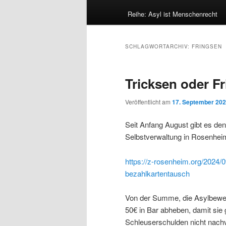
Reihe: Asyl ist Menschenrecht
SCHLAGWORTARCHIV:
FRINGSEN
Tricksen oder F
Veröffentlicht am
17. September 20
Seit Anfang August gibt es de
Selbstverwaltung in Rosenhei
https://z-rosenheim.org/2024/09
bezahlkartentausch
Von der Summe, die Asylbewerb
50€ in Bar abheben, damit si
Schleuserschulden nicht nachv