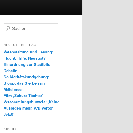
S
u
c
h
NEUESTE BEITRÄGE
e
Veranstaltung und Lesung:
n
Flucht. Hilfe. Neustart?
Einordnung zur Stadtbild
Debatte
Solidaritätskundgebung:
Stoppt das Sterben im
Mittelmeer
Film ‚Zuhurs Töchter‘
Versammlungshinweis: ‚Keine
Ausreden mehr, AfD Verbot
Jetzt!‘
ARCHIV