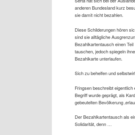
Serta hat sich bei der Ausländ
anderen Bundesland kurz besu
sie damit nicht bezahlen.
Diese Schilderungen hören sich
sind sie alltägliche Ausgrenz
Bezahlkartentausch einen Teil
tauschen, jedoch spiegeln ihn
Bezahlkarte unterlaufen.
Sich zu behelfen und selbstwir
Fringsen beschreibt eigentlic
Begriff wurde geprägt, als Kar
gebeutelten Bevölkerung ‚erlau
Der Bezahlkartentausch als ei
Solidarität, denn …