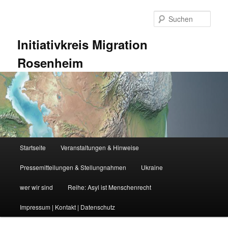
Zum
Zum
primären
sekundären
Such
Inhalt
Inhalt
springen
springen
Initiativkreis Migration
Rosenheim
Hauptmenü
Startseite
Veranstaltungen & Hinweise
Pressemitteilungen & Stellungnahmen
Ukraine
wer wir sind
Reihe: Asyl ist Menschenrecht
Impressum | Kontakt | Datenschutz