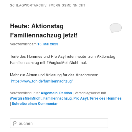
SCHLAGWORTARCHIV:
#VERGISSMEINNICHT
Heute: Aktionstag
Familiennachzug jetzt!
Veröffentlicht am
15. Mai 2023
Terre des Hommes und Pro Asyl rufen heute zum Aktionstag
Familiennachzug mit #VergissMeinNicht auf.
Mehr zur Aktion und Anleitung für das Anschreiben:
https://www.tdh.de/familiennachzug/
Veröffentlicht unter
Allgemein
,
Petition
|
Verschlagwortet mit
#VergissMeinNicht
,
Familiennachzug
,
Pro Asyl
,
Terre des Hommes
|
Schreibe einen Kommentar
S
u