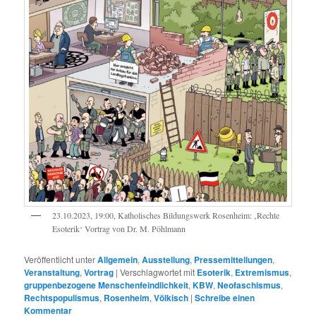
23.10.2023, 19:00, Katholisches Bildungswerk Rosenheim: ‚Rechte
Esoterik‘ Vortrag von Dr. M. Pöhlmann
Veröffentlicht unter
Allgemein
,
Ausstellung
,
Pressemitteilungen
,
Veranstaltung
,
Vortrag
|
Verschlagwortet mit
Esoterik
,
Extremismus
,
gruppenbezogene Menschenfeindlichkeit
,
KBW
,
Neofaschismus
,
Rechtspopulismus
,
Rosenheim
,
Völkisch
|
Schreibe einen
Kommentar