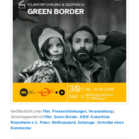
Veröffentlicht unter
Film
,
Pressemitteilungen
,
Veranstaltung
|
Verschlagwortet mit
FIlm
,
Green Border
,
KBW
,
KulturKlub
Rosenheim e.V.
,
Polen
,
Weißrussland
,
Zeitzeuge
|
Schreibe einen
Kommentar