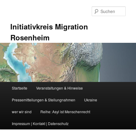
Zum
Zum
primären
sekundären
Such
Inhalt
Inhalt
springen
springen
Initiativkreis Migration
Rosenheim
Hauptmenü
Startseite
Veranstaltungen & Hinweise
Pressemitteilungen & Stellungnahmen
Ukraine
wer wir sind
Reihe: Asyl ist Menschenrecht
Impressum | Kontakt | Datenschutz