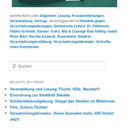
Veröffentlicht unter
Allgemein
,
Lesung
,
Pressemitteilungen
,
Veranstaltung
,
Vortrag
|
Verschlagwortet mit
Bündnis gegen
Verschwörungsideologien
,
Demokratie Leben!
,
Dr. Pöhlmann
,
Fabian Schmidt
,
Ganser
,
KuKo
,
Mut & Courage Bad Aibling
,
noafd
,
Peter Bierl
,
Rechte Esoterik
,
Rosenheim
,
Stadtrat
,
Verschwörungserzählung
,
Verschwörungsideologie
|
Schreibe
einen Kommentar
S
u
c
h
NEUESTE BEITRÄGE
e
Veranstaltung und Lesung: Flucht. Hilfe. Neustart?
n
Einordnung zur Stadtbild Debatte
Solidaritätskundgebung: Stoppt das Sterben im Mittelmeer
Film ‚Zuhurs Töchter‘
Versammlungshinweis: ‚Keine Ausreden mehr, AfD Verbot
Jetzt!‘