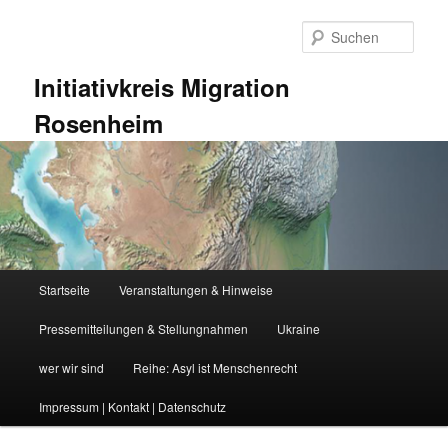
Zum
Zum
primären
sekundären
Such
Inhalt
Inhalt
springen
springen
Initiativkreis Migration
Rosenheim
Hauptmenü
Startseite
Veranstaltungen & Hinweise
Pressemitteilungen & Stellungnahmen
Ukraine
wer wir sind
Reihe: Asyl ist Menschenrecht
Impressum | Kontakt | Datenschutz