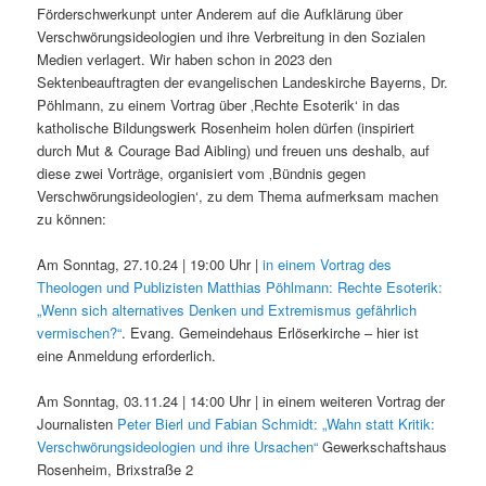
Förderschwerkunpt unter Anderem auf die Aufklärung über
Verschwörungsideologien und ihre Verbreitung in den Sozialen
Medien verlagert. Wir haben schon in 2023 den
Sektenbeauftragten der evangelischen Landeskirche Bayerns, Dr.
Pöhlmann, zu einem Vortrag über ‚Rechte Esoterik‘ in das
katholische Bildungswerk Rosenheim holen dürfen (inspiriert
durch Mut & Courage Bad Aibling) und freuen uns deshalb, auf
diese zwei Vorträge, organisiert vom ‚Bündnis gegen
Verschwörungsideologien‘, zu dem Thema aufmerksam machen
zu können:
Am Sonntag, 27.10.24 | 19:00 Uhr |
in einem Vortrag des
Theologen und Publizisten Matthias Pöhlmann: Rechte Esoterik:
„Wenn sich alternatives Denken und Extremismus gefährlich
vermischen?“
. Evang. Gemeindehaus Erlöserkirche – hier ist
eine Anmeldung erforderlich.
Am Sonntag, 03.11.24 | 14:00 Uhr | in einem weiteren Vortrag der
Journalisten
Peter Bierl und Fabian Schmidt: „Wahn statt Kritik:
Verschwörungsideologien und ihre Ursachen“
Gewerkschaftshaus
Rosenheim, Brixstraße 2