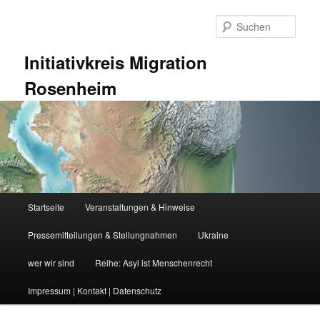
Zum
Zum
primären
sekundären
Such
Inhalt
Inhalt
springen
springen
Initiativkreis Migration
Rosenheim
Hauptmenü
Startseite
Veranstaltungen & Hinweise
Pressemitteilungen & Stellungnahmen
Ukraine
wer wir sind
Reihe: Asyl ist Menschenrecht
Impressum | Kontakt | Datenschutz