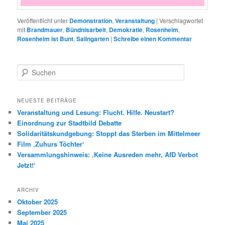
Veröffentlicht unter
Demonstration
,
Veranstaltung
|
Verschlagwortet
mit
Brandmauer
,
Bündnisarbeit
,
Demokratie
,
Rosenheim
,
Rosenheim ist Bunt
,
Salingarten
|
Schreibe einen Kommentar
S
u
c
h
NEUESTE BEITRÄGE
e
Veranstaltung und Lesung: Flucht. Hilfe. Neustart?
n
Einordnung zur Stadtbild Debatte
Solidaritätskundgebung: Stoppt das Sterben im Mittelmeer
Film ‚Zuhurs Töchter‘
Versammlungshinweis: ‚Keine Ausreden mehr, AfD Verbot
Jetzt!‘
ARCHIV
Oktober 2025
September 2025
Mai 2025