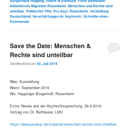
Bürgerhaus Happing
,
contre la tristesse
,
Franz Bethäuser
,
Initiativkreis Migration Rosenheim
,
Menschen und Rechte sind
unteilbar
,
Politischer Film
,
Pro Asyl
,
Rosenheim
,
Verheißung
Deutschland
,
Verschärfungen im Asylrecht
|
Schreibe einen
Kommentar
Save the Date: Menschen &
Rechte sind unteilbar
Veröffentlicht am
30. Juli 2019
Was: Ausstellung
Wann: September 2019
Wo: Happinger Bürgertreff, Rosenheim
Extra: Neues aus der Asylrechtssprechung, 26.9.2019,
Vortrag von Dr. Bethäuser, LMU
https://www.proasyl.de/material/menschen-rechte-sind-unteilbar/