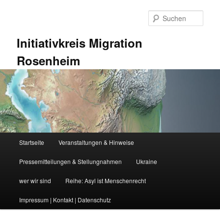
Zum
Zum
primären
sekundären
Such
Inhalt
Inhalt
springen
springen
Initiativkreis Migration
Rosenheim
Hauptmenü
Startseite
Veranstaltungen & Hinweise
Pressemitteilungen & Stellungnahmen
Ukraine
wer wir sind
Reihe: Asyl ist Menschenrecht
Impressum | Kontakt | Datenschutz