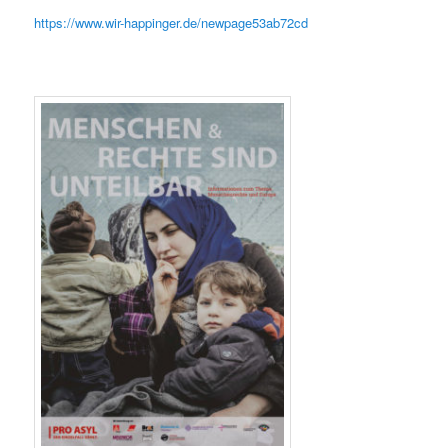
https://www.wir-happinger.de/newpage53ab72cd