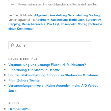
Fotoausstellung von Pro Asyl Menschen und Rechte sind unteilbar
Veröffentlicht unter
Allgemein
,
Ausstellung
,
Veranstaltung
,
Vortrag
|
Verschlagwortet mit
Asylrecht
,
Ausstellung
,
Bethäuser
,
Bürgertreff
,
Happing
,
Menschenrechte
,
Pro Asyl
,
Rosenheim
,
Votrag
|
Schreibe
einen Kommentar
S
u
c
h
NEUESTE BEITRÄGE
e
Veranstaltung und Lesung: Flucht. Hilfe. Neustart?
n
Einordnung zur Stadtbild Debatte
Solidaritätskundgebung: Stoppt das Sterben im Mittelmeer
Film ‚Zuhurs Töchter‘
Versammlungshinweis: ‚Keine Ausreden mehr, AfD Verbot
Jetzt!‘
ARCHIV
Oktober 2025