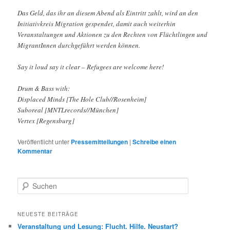
Das Geld, das ihr an diesem Abend als Eintritt zahlt, wird an den
Initiativkreis Migration gespendet, damit auch weiterhin
Veranstaltungen und Aktionen zu den Rechten von Flüchtlingen und
MigrantInnen durchgeführt werden können.
Say it loud say it clear – Refugees are welcome here!
Drum & Bass with:
Displaced Minds [The Hole Club//Rosenheim]
Suboreal [MNTLrecords//München]
Vertex [Regensburg]
Veröffentlicht unter
Pressemitteilungen
|
Schreibe einen
Kommentar
S
u
c
h
NEUESTE BEITRÄGE
e
Veranstaltung und Lesung: Flucht. Hilfe. Neustart?