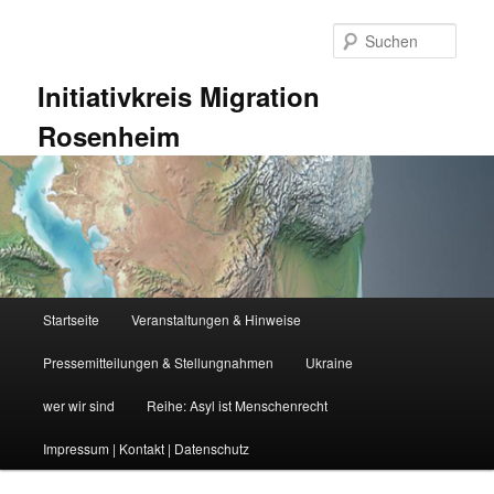
Zum
Zum
primären
sekundären
Such
Inhalt
Inhalt
springen
springen
Initiativkreis Migration
Rosenheim
Hauptmenü
Startseite
Veranstaltungen & Hinweise
Pressemitteilungen & Stellungnahmen
Ukraine
wer wir sind
Reihe: Asyl ist Menschenrecht
Impressum | Kontakt | Datenschutz