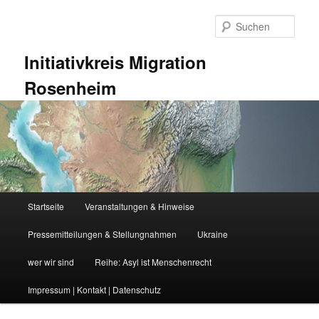
Zum
primären
Such
Inhalt
springen
Initiativkreis Migration
Rosenheim
Hauptmenü
Startseite
Veranstaltungen & Hinweise
Pressemitteilungen & Stellungnahmen
Ukraine
wer wir sind
Reihe: Asyl ist Menschenrecht
Impressum | Kontakt | Datenschutz