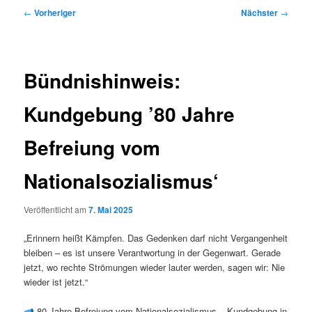
Beitragsnavigation
←
Vorheriger
Nächster
→
Bündnishinweis:
Kundgebung ’80 Jahre
Befreiung vom
Nationalsozialismus‘
Veröffentlicht am
7. Mai 2025
„Erinnern heißt Kämpfen. Das Gedenken darf nicht Vergangenheit
bleiben – es ist unsere Verantwortung in der Gegenwart. Gerade
jetzt, wo rechte Strömungen wieder lauter werden, sagen wir: Nie
wieder ist jetzt.“
80 Jahre Befreiung vom Nationalsozialismus – Kundgebung in