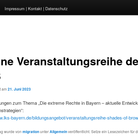
Impressum | Kontakt | Datenschutz
ine Veranstaltungsreihe de
S
ht am
21. Juni 2023
tungen zum Thema „Die extreme Rechte in Bayern – aktuelle Entwic
strategien“:
ww.lks-bayern.de/bildungsangebot/veranstaltungsreihe-shades-of-bro
rag wurde von
migration
unter
Allgemein
veröffentlicht. Setze ein Lesezeichen für 