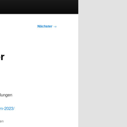
Nächster
→
r
klungen
wn-2023/
den