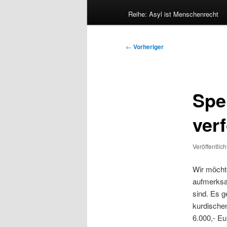
Reihe: Asyl ist Menschenrecht
Beitragsnavigation
←
Vorheriger
Spe
ver
Veröffentlic
Wir möcht
aufmerksa
sind. Es g
kurdischen
6.000,- Eu