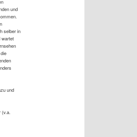
en
enden und
ekommen.
n
 selber in
 wartet
ernsehen
 die
denden
onders
azu und
 (v.a.