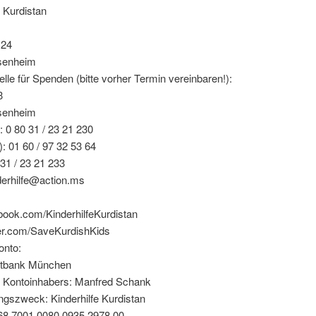
e Kurdistan
 24
senheim
le für Spenden (bitte vorher Termin vereinbaren!):
3
senheim
): 0 80 31 / 23 21 230
): 01 60 / 97 32 53 64
31 / 23 21 233
derhilfe@action.ms
ook.com/KinderhilfeKurdistan
er.com/SaveKurdishKids
nto:
stbank München
Kontoinhabers: Manfred Schank
gszweck: Kinderhilfe Kurdistan
8 7001 0080 0935 2978 00