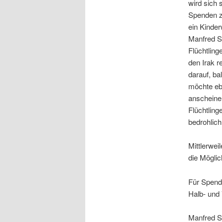
wird sich 
Spenden z
ein Kinde
Manfred S
Flüchtling
den Irak r
darauf, ba
möchte ebe
anscheinen
Flüchtling
bedrohlich
Mittlerwei
die Möglic
Für Spende
Halb- und
Manfred 