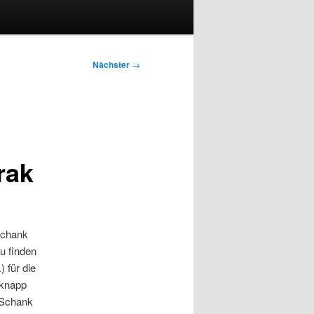
Nächster
→
rak
Schank
u finden
 für die
 knapp
 Schank