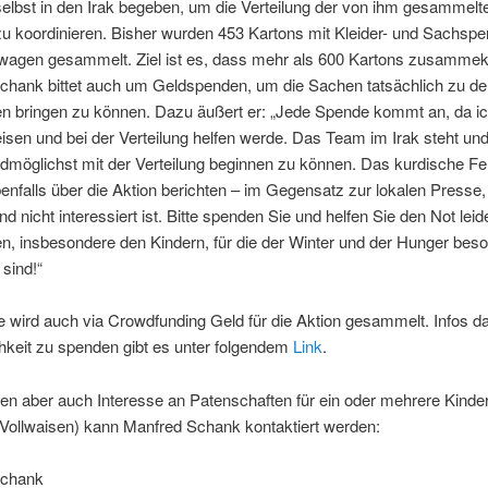
selbst in den Irak begeben, um die Verteilung der von ihm gesammelt
u koordinieren. Bisher wurden 453 Kartons mit Kleider- und Sachsp
rwagen gesammelt. Ziel ist es, dass mehr als 600 Kartons zusamm
chank bittet auch um Geldspenden, um die Sachen tatsächlich zu de
en bringen zu können. Dazu äußert er: „Jede Spende kommt an, da ich
eisen und bei der Verteilung helfen werde. Das Team im Irak steht und
ldmöglichst mit der Verteilung beginnen zu können. Das kurdische F
nfalls über die Aktion berichten – im Gegensatz zur lokalen Presse,
d nicht interessiert ist. Bitte spenden Sie und helfen Sie den Not lei
en, insbesondere den Kindern, für die der Winter und der Hunger bes
 sind!“
le wird auch via Crowdfunding Geld für die Aktion gesammelt. Infos d
hkeit zu spenden gibt es unter folgendem
Link
.
n aber auch Interesse an Patenschaften für ein oder mehrere Kinder
 Vollwaisen) kann Manfred Schank kontaktiert werden:
Schank