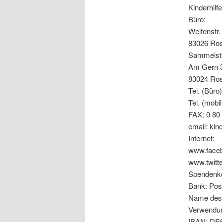
Kinderhilf
Büro:
Welfenstr.
83026 Ro
Sammelstel
Am Gern 
83024 Ro
Tel. (Büro
Tel. (mobil
FAX: 0 80 
email: kin
Internet:
www.faceb
www.twitt
Spendenko
Bank: Po
Name des 
Verwendun
IBAN: DE6